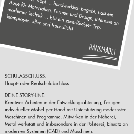
Ein kreativer Kopf ... handw
erklich begabt, hast ein
uge für M
aterialien, Form
esign, Interesse an
oderner Technik ... bist ein zuverlässiger Typ,
Team
A
m
en und D
player, offen und freundlich?
Handmade!
SCHULABSCHLUSS:
Haupt- oder Realschulabschluss
DEINE STORY-LINE:
Kreatives Arbeiten in der Entwicklungsabteilung, Fertigen
individueller Möbel per Hand mit Unterstützung modernster
Maschinen und Programme, Mitwirken in der Näherei,
Metallwerkstatt und insbesondere in der Polsterei, Einsatz an
modernen Systemen (CAD) und Maschinen.