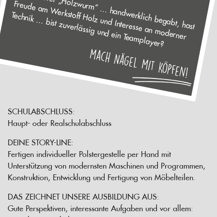
Ein kreativer „H
urm
“ ... handw
erklich begabt, hast
Freude am
W
erkstoff H
olz und Interesse an m
oderner
Technik ... bist zuverlässig und ein Team
olzw
player?
mach Nägel mit Köpfen!
SCHULABSCHLUSS:
Haupt- oder Realschulabschluss
DEINE STORY-LINE:
Fertigen individueller Polstergestelle per Hand mit
Unterstützung von modernsten Maschinen und Programmen,
Konstruktion, Entwicklung und Fertigung von Möbelteilen.
DAS ZEICHNET UNSERE AUSBILDUNG AUS:
Gute Perspektiven, interessante Aufgaben und vor allem: